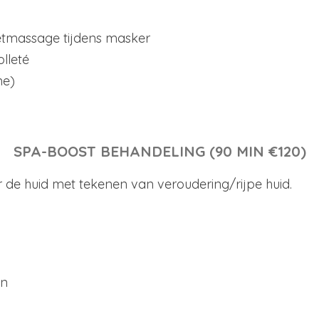
tmassage tijdens masker
olleté
me)
SPA-BOOST BEHANDELING (90 MIN €120)
 de huid met tekenen van veroudering/rijpe huid.
en