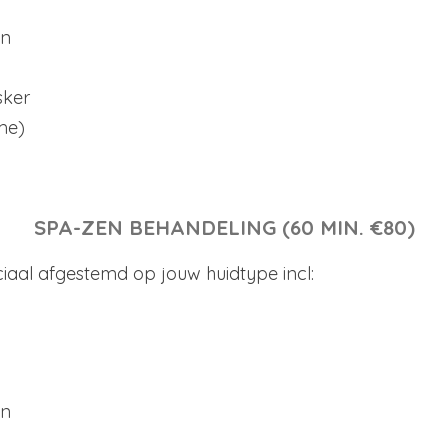
en
sker
me)
SPA-ZEN BEHANDELING (60 MIN. €80)
iaal afgestemd op jouw huidtype incl:
en