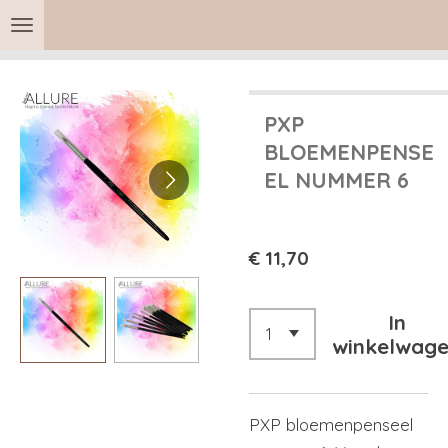
Ga
direct
naar
de
PXP
hoofdinhoud
BLOEMENPENSE
EL NUMMER 6
€ 11,70
In
winkelwag
PXP bloemenpenseel