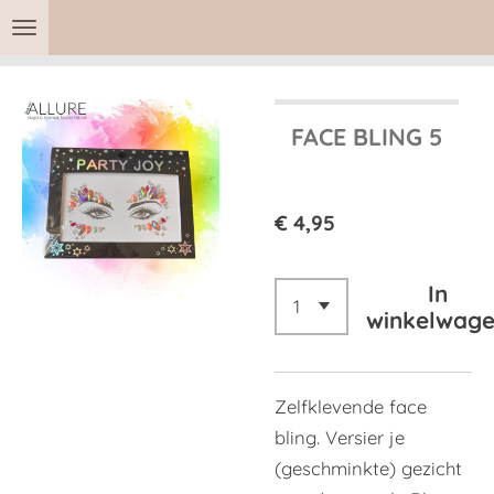
Ga
direct
naar
de
FACE BLING 5
hoofdinhoud
€ 4,95
In
winkelwag
Zelfklevende face
bling. Versier je
(geschminkte) gezicht