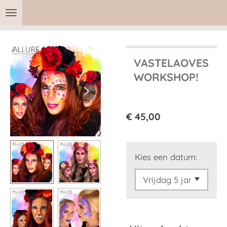
Ga
direct
naar
de
VASTELAOVES
hoofdinhoud
WORKSHOP!
€ 45,00
Kies een datum: