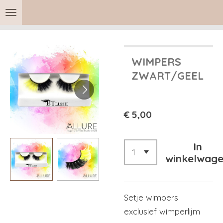
Ga
direct
naar
de
WIMPERS
hoofdinhoud
ZWART/GEEL
€ 5,00
In
winkelwag
Setje wimpers
exclusief wimperlijm